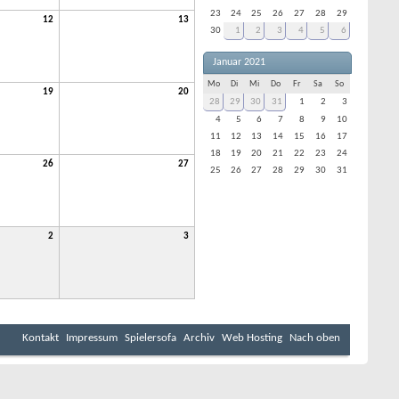
23
24
25
26
27
28
29
12
13
30
1
2
3
4
5
6
Januar 2021
Mo
Di
Mi
Do
Fr
Sa
So
19
20
28
29
30
31
1
2
3
4
5
6
7
8
9
10
11
12
13
14
15
16
17
18
19
20
21
22
23
24
26
27
25
26
27
28
29
30
31
2
3
Kontakt
Impressum
Spielersofa
Archiv
Web Hosting
Nach oben