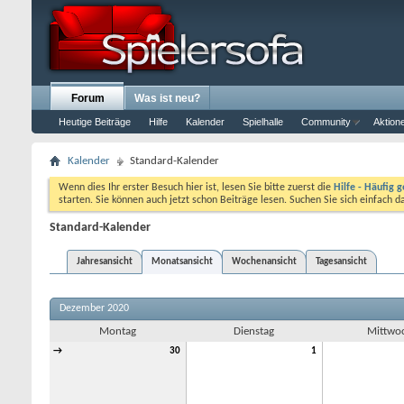
Forum
Was ist neu?
Heutige Beiträge
Hilfe
Kalender
Spielhalle
Community
Aktion
Kalender
Standard-Kalender
Wenn dies Ihr erster Besuch hier ist, lesen Sie bitte zuerst die
Hilfe - Häufig g
starten. Sie können auch jetzt schon Beiträge lesen. Suchen Sie sich einfach 
Standard-Kalender
Jahresansicht
Monatsansicht
Wochenansicht
Tagesansicht
Dezember 2020
Montag
Dienstag
Mittwo
→
30
1