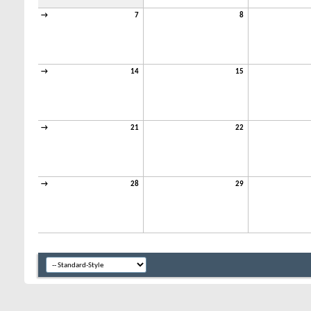
→
7
8
→
14
15
→
21
22
→
28
29