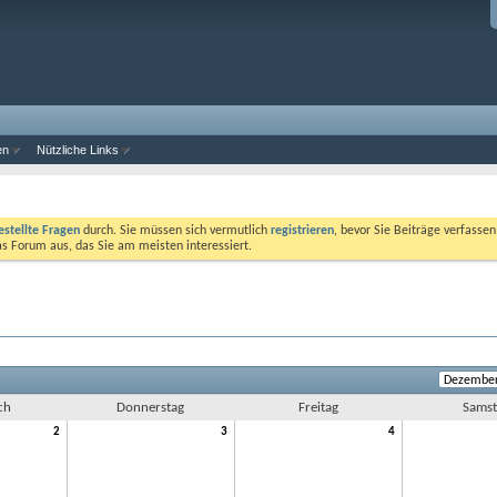
en
Nützliche Links
estellte Fragen
durch. Sie müssen sich vermutlich
registrieren
, bevor Sie Beiträge verfasse
das Forum aus, das Sie am meisten interessiert.
ch
Donnerstag
Freitag
Samst
2
3
4