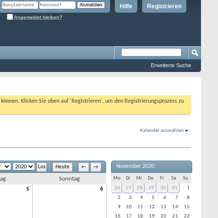
Hilfe
Registrieren
Angemeldet bleiben?
Erweiterte Suche
n können. Klicken Sie oben auf 'Registrieren', um den Registrierungsprozess zu
Kalender auswählen
November 2020
Heute
←
→
ag
Sonntag
Mo
Di
Mi
Do
Fr
Sa
So
26
27
28
29
30
31
1
5
6
2
3
4
5
6
7
8
9
10
11
12
13
14
15
16
17
18
19
20
21
22