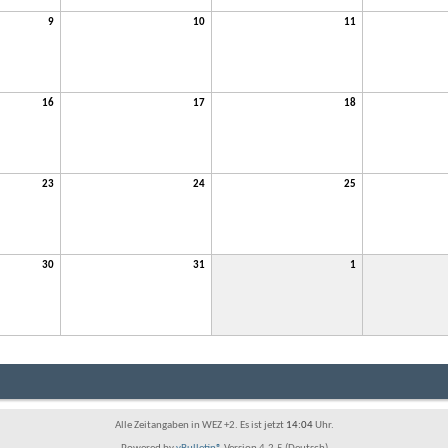
9
10
11
16
17
18
23
24
25
30
31
1
Alle Zeitangaben in WEZ +2. Es ist jetzt
14:04
Uhr.