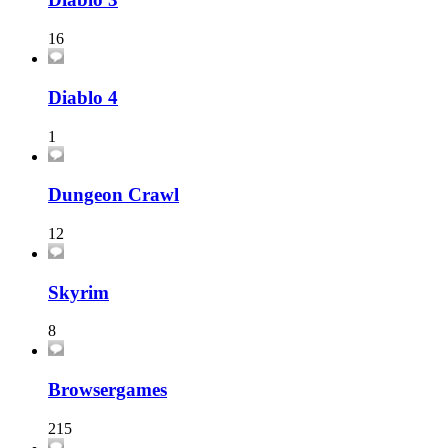
16
Diablo 4
1
Dungeon Crawl
12
Skyrim
8
Browsergames
215