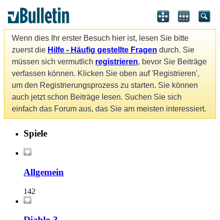
Wenn dies Ihr erster Besuch hier ist, lesen Sie bitte
zuerst die
Hilfe - Häufig gestellte Fragen
durch. Sie
müssen sich vermutlich
registrieren
, bevor Sie Beiträge
verfassen können. Klicken Sie oben auf 'Registrieren',
um den Registrierungsprozess zu starten. Sie können
auch jetzt schon Beiträge lesen. Suchen Sie sich
einfach das Forum aus, das Sie am meisten interessiert.
Spiele
Allgemein
142
Diablo 3