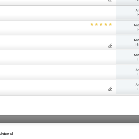
An
H
Ant
H
Ant
Hi
Ant
H
An
H
An
H
teigend