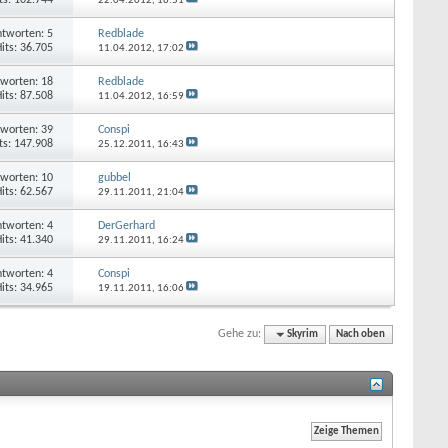
22.04.2012,
16:51
tworten: 5
Redblade
its: 36.705
11.04.2012,
17:02
worten: 18
Redblade
its: 87.508
11.04.2012,
16:59
worten: 39
Conspi
ts: 147.908
25.12.2011,
16:43
worten: 10
gubbel
its: 62.567
29.11.2011,
21:04
tworten: 4
DerGerhard
its: 41.340
29.11.2011,
16:24
tworten: 4
Conspi
its: 34.965
19.11.2011,
16:06
Gehe zu:
Skyrim
Nach oben