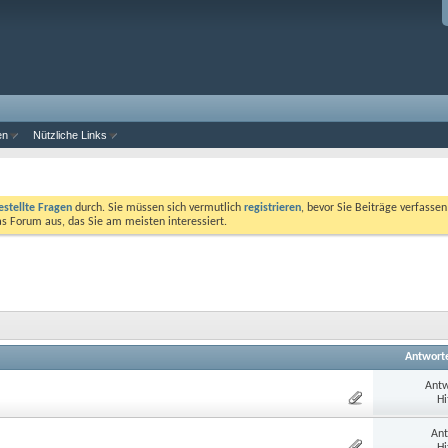
en
Nützliche Links
estellte Fragen
durch. Sie müssen sich vermutlich
registrieren
, bevor Sie Beiträge verfasse
das Forum aus, das Sie am meisten interessiert.
Antwort
Antw
Hi
Ant
Hi