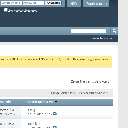
Hilfe
Registrieren
Angemeldet bleiben?
Erweiterte Suche
n können. Klicken Sie oben auf 'Registrieren', um den Registrierungsprozess zu
Zeige Themen 1 bis 8 von 8
Forum-Optionen
Forum durchsuchen
en
/
Hits
Letzter Beitrag von
orten: 170
Essig
ts: 229.909
11.11.2016,
16:17
worten: 20
Redblade
ts: 102.744