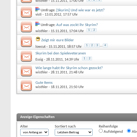
wisthler
- 15.11.2011, 17:00 Uhr
Umfrage:
[Skyrim] Und wie war es jetzt?
visti
- 13.01.2012, 17:57 Uhr
Umfrage:
Auf was zockt ihr Skyrim?
1
2
wisthler
- 15.11.2011, 17:04 Uhr
Zeigt mir eure Bilder
1
2
3
...
4
lowcut
- 15.11.2011, 18:57 Uhr
Skyrim bei den Spieleveteranen
1
2
Essig
- 28.11.2011, 14:39 Uhr
Wie lange habt Ihr Skyrim schon gezockt?
wisthler
- 28.11.2011, 21:48 Uhr
Gute Items
wisthler
- 18.11.2011, 21:50 Uhr
Anzeige-Eigenschaften
Alter
Sortiert nach
Reihenfolge
Aufsteigend
Abs