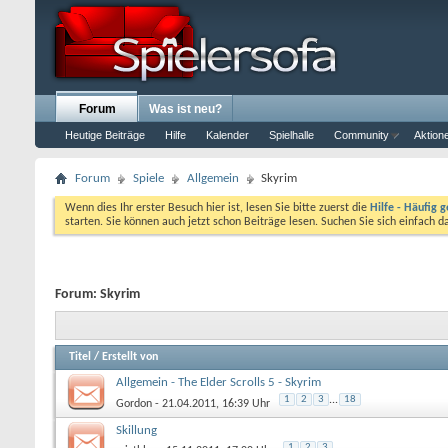
Forum
Was ist neu?
Heutige Beiträge
Hilfe
Kalender
Spielhalle
Community
Aktion
Forum
Spiele
Allgemein
Skyrim
Wenn dies Ihr erster Besuch hier ist, lesen Sie bitte zuerst die
Hilfe - Häufig g
starten. Sie können auch jetzt schon Beiträge lesen. Suchen Sie sich einfach 
Forum:
Skyrim
Titel
/
Erstellt von
Allgemein - The Elder Scrolls 5 - Skyrim
1
2
3
...
18
Gordon
- 21.04.2011, 16:39 Uhr
Skillung
1
2
3