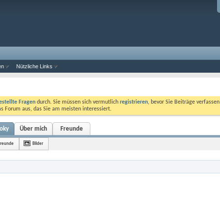
en
Nützliche Links
estellte Fragen
durch. Sie müssen sich vermutlich
registrieren
, bevor Sie Beiträge verfasse
das Forum aus, das Sie am meisten interessiert.
ooky
Über mich
Freunde
Freunde
Bilder