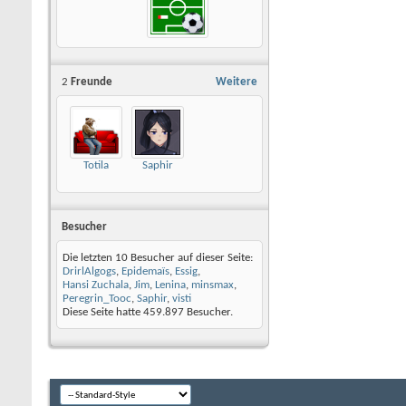
2
Freunde
Weitere
Totila
Saphir
Besucher
Die letzten 10 Besucher auf dieser Seite:
DrirlAlgogs
,
Epidemaïs
,
Essig
,
Hansi Zuchala
,
Jim
,
Lenina
,
minsmax
,
Peregrin_Tooc
,
Saphir
,
visti
Diese Seite hatte
459.897
Besucher.