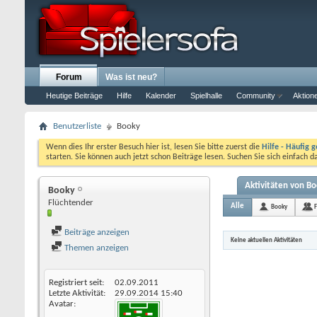
Forum
Was ist neu?
Heutige Beiträge
Hilfe
Kalender
Spielhalle
Community
Aktion
Benutzerliste
Booky
Wenn dies Ihr erster Besuch hier ist, lesen Sie bitte zuerst die
Hilfe - Häufig g
starten. Sie können auch jetzt schon Beiträge lesen. Suchen Sie sich einfach 
Aktivitäten von B
Booky
Flüchtender
Alle
Booky
Beiträge anzeigen
Keine aktuellen Aktivitäten
Themen anzeigen
Registriert seit
02.09.2011
Letzte Aktivität
29.09.2014
15:40
Avatar