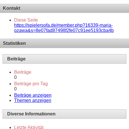
Kontakt
Diese Seite
https://spielersofa.de/member.php?16339-maria-
ozawa&s=8e07fad87498f2fe07c91ee5193cba4b
Statistiken
Beiträge
Beiträge
0
Beiträge pro Tag
0
Beiträge anzeigen
Themen anzeigen
Diverse Informationen
Letzte Aktivität