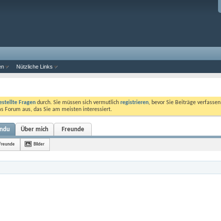
en
Nützliche Links
estellte Fragen
durch. Sie müssen sich vermutlich
registrieren
, bevor Sie Beiträge verfasse
das Forum aus, das Sie am meisten interessiert.
endu
Über mich
Freunde
Freunde
Bilder