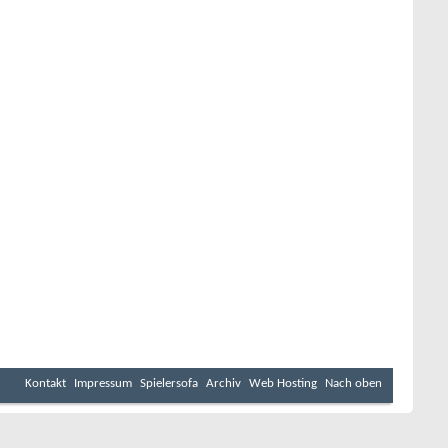
Kontakt
Impressum
Spielersofa
Archiv
Web Hosting
Nach oben