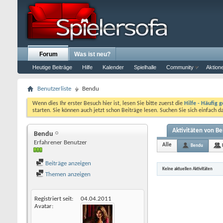
Forum
Was ist neu?
Heutige Beiträge
Hilfe
Kalender
Spielhalle
Community
Aktion
Benutzerliste
Bendu
Wenn dies Ihr erster Besuch hier ist, lesen Sie bitte zuerst die
Hilfe - Häufig g
starten. Sie können auch jetzt schon Beiträge lesen. Suchen Sie sich einfach 
Aktivitäten von B
Bendu
Erfahrener Benutzer
Alle
Bendu
Beiträge anzeigen
Keine aktuellen Aktivitäten
Themen anzeigen
Registriert seit
04.04.2011
Avatar