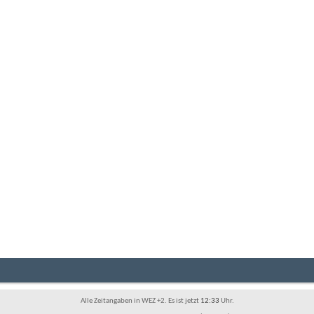
Alle Zeitangaben in WEZ +2. Es ist jetzt
12:33
Uhr.