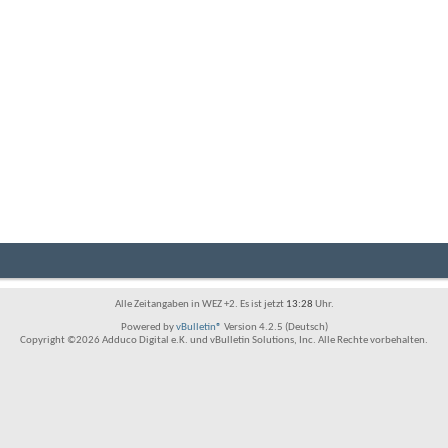
Alle Zeitangaben in WEZ +2. Es ist jetzt
13:28
Uhr.
Powered by
vBulletin®
Version 4.2.5 (Deutsch)
Copyright ©2026 Adduco Digital e.K. und vBulletin Solutions, Inc. Alle Rechte vorbehalten.