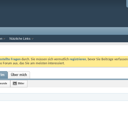
en
Nützliche Links
estellte Fragen
durch. Sie müssen sich vermutlich
registrieren
, bevor Sie Beiträge verfasse
das Forum aus, das Sie am meisten interessiert.
rim
Über mich
reunde
Bilder