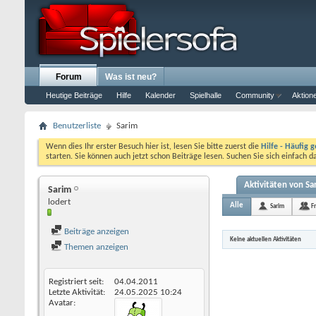
Forum
Was ist neu?
Heutige Beiträge
Hilfe
Kalender
Spielhalle
Community
Aktion
Benutzerliste
Sarim
Wenn dies Ihr erster Besuch hier ist, lesen Sie bitte zuerst die
Hilfe - Häufig g
starten. Sie können auch jetzt schon Beiträge lesen. Suchen Sie sich einfach 
Aktivitäten von Sa
Sarim
lodert
Alle
Sarim
F
Beiträge anzeigen
Keine aktuellen Aktivitäten
Themen anzeigen
Registriert seit
04.04.2011
Letzte Aktivität
24.05.2025
10:24
Avatar