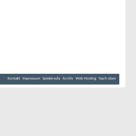
Kontakt
Impressum
Spielersofa
Archiv
Web Hosting
Nach oben