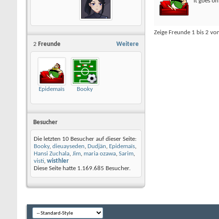
it goes o
Zeige Freunde 1 bis 2 vo
2
Freunde
Weitere
Epidemaïs
Booky
Besucher
Die letzten 10 Besucher auf dieser Seite:
Booky
,
dieuayseden
,
Dudjän
,
Epidemaïs
,
Hansi Zuchala
,
Jim
,
maria ozawa
,
Sarim
,
visti
,
wisthler
Diese Seite hatte
1.169.685
Besucher.