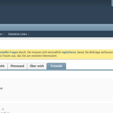
en
Nützliche Links
estellte Fragen
durch. Sie müssen sich vermutlich
registrieren
, bevor Sie Beiträge verfasse
das Forum aus, das Sie am meisten interessiert.
phir
Pinnwand
Über mich
Freunde
der
s