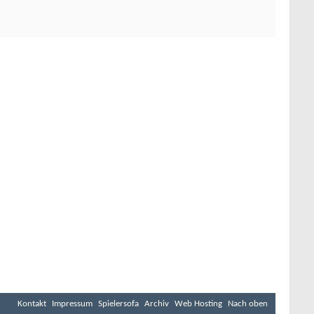
Kontakt
Impressum
Spielersofa
Archiv
Web Hosting
Nach oben