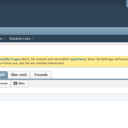
en
Nützliche Links
estellte Fragen
durch. Sie müssen sich vermutlich
registrieren
, bevor Sie Beiträge verfasse
das Forum aus, das Sie am meisten interessiert.
phi
Über mich
Freunde
reunde
Bilder