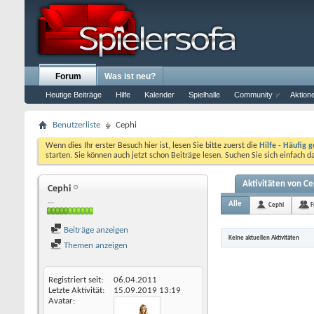
Forum
Was ist neu?
Heutige Beiträge
Hilfe
Kalender
Spielhalle
Community
Aktion
Benutzerliste
Cephi
Wenn dies Ihr erster Besuch hier ist, lesen Sie bitte zuerst die
Hilfe - Häufig g
starten. Sie können auch jetzt schon Beiträge lesen. Suchen Sie sich einfach 
Aktivitäten von Ce
Cephi
...
Alle
Cephi
F
Beiträge anzeigen
Keine aktuellen Aktivitäten
Themen anzeigen
Registriert seit
06.04.2011
Letzte Aktivität
15.09.2019
13:19
Avatar