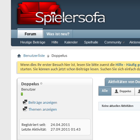
Forum
Was ist neu?
Heutige Beiträge
Hilfe
Kalender
Spielhalle
Community
Aktion
Benutzerliste
Doppelus
Wenn dies Ihr erster Besuch hier ist, lesen Sie bitte zuerst die
Hilfe - Häufig g
starten. Sie können auch jetzt schon Beiträge lesen. Suchen Sie sich einfach 
Aktivitäten von D
Doppelus
Benutzer
Alle
Doppelus
Beiträge anzeigen
Keine aktuellen Aktivitäten
Themen anzeigen
Registriert seit
24.04.2011
Letzte Aktivität
27.09.2011
01:43