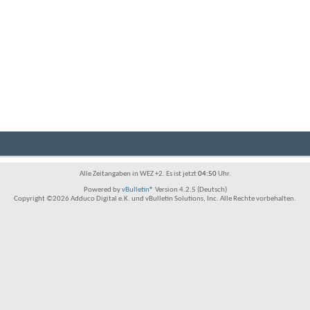
Alle Zeitangaben in WEZ +2. Es ist jetzt
04:50
Uhr.
Powered by
vBulletin®
Version 4.2.5 (Deutsch)
Copyright ©2026 Adduco Digital e.K. und vBulletin Solutions, Inc. Alle Rechte vorbehalten.