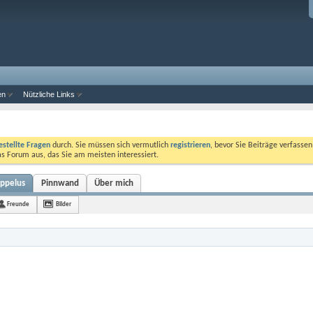
en
Nützliche Links
estellte Fragen
durch. Sie müssen sich vermutlich
registrieren
, bevor Sie Beiträge verfasse
das Forum aus, das Sie am meisten interessiert.
oppelus
Pinnwand
Über mich
Freunde
Bilder