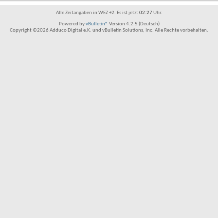
Alle Zeitangaben in WEZ +2. Es ist jetzt
02:27
Uhr.
Powered by
vBulletin®
Version 4.2.5 (Deutsch)
Copyright ©2026 Adduco Digital e.K. und vBulletin Solutions, Inc. Alle Rechte vorbehalten.