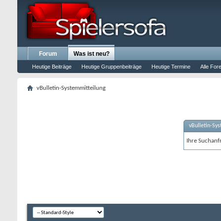
Forum
Was ist neu?
Heutige Beiträge
Heutige Gruppenbeiträge
Heutige Termine
Alle For
vBulletin-Systemmitteilung
vBulletin-Sy
Ihre Suchanfr