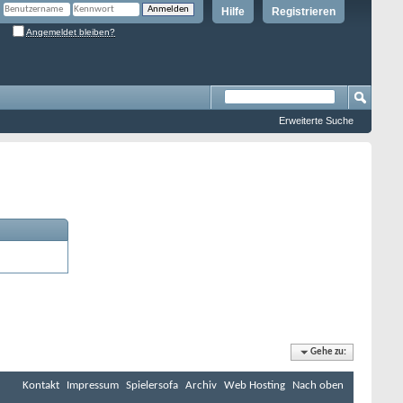
Hilfe
Registrieren
Angemeldet bleiben?
Erweiterte Suche
Gehe zu:
Kontakt
Impressum
Spielersofa
Archiv
Web Hosting
Nach oben