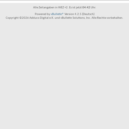
Alle Zeitangaben in WEZ +2. Es ist jetzt
04:42
Uhr.
Powered by
vBulletin®
Version 4.2.5 (Deutsch)
Copyright ©2026 Adduco Digital e.K. und vBulletin Solutions, Inc. Alle Rechte vorbehalten.