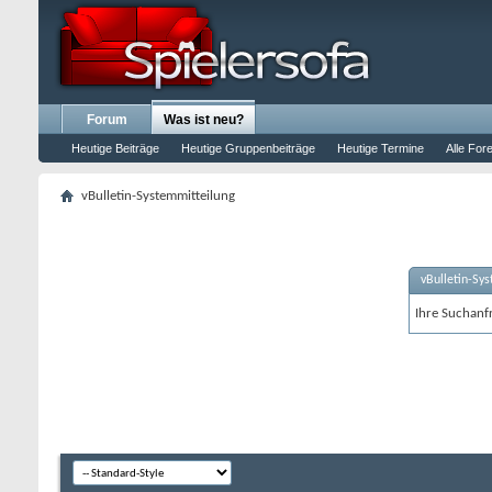
Forum
Was ist neu?
Heutige Beiträge
Heutige Gruppenbeiträge
Heutige Termine
Alle For
vBulletin-Systemmitteilung
vBulletin-Sy
Ihre Suchanfr