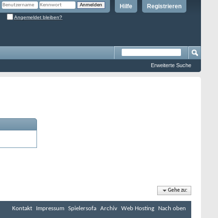
Hilfe
Registrieren
Angemeldet bleiben?
Erweiterte Suche
Gehe zu:
Kontakt
Impressum
Spielersofa
Archiv
Web Hosting
Nach oben