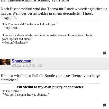
Der Einsendeschluß ist Sonntag, 12.01.2014
Nach Eisendeschluß wird das Thema für Runde 4 wieder gleichzeitig
mit der Wahl des besten Bildes in einem gesonderten Thread
ausgepollt.
"Oh, I'ma go walkin' in the moonlight with you."
~ Billy Crash ~
"One look at the cannibals massing at the arrival gate and his revulsion rubs its
paws together and hisses."
~ Colson Whitehead ~
Spaceman
:
29.12.2013
16:52
Können wir für den Poll für Runde vier neue Themenvorschläge
einreichen?
I'm victim to my own purity of character.
"Is that a threat?"
"Well, yes! I thought that was obvious..."