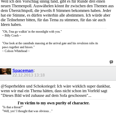
Weil ich den Vorschlag sinnig fand, gibt es für Runde drei einen
neuen Themenpoll. Auswähelen könnt ihr zwischen den Themen aus
dem Übersichtspoll, die jeweils 8 Stimmen bekommen haben. Jeder
hat eie Stimme, es dürfen weiterhin alle abstimmen. Ich würde aber
die Teilnehmer bitten, für das Tema zu stimmen, für das sie auch
Ideen haben.
"Oh, I'ma go walkin' in the moonlight with you."
~ Billy Crash ~
"One look at the cannibals massing at the arrival gate and his revulsion rubs its
paws together and hisses."
~ Colson Whitehead ~
Spaceman
:
22.12.2013
13:18
@Superhelden und Schokoriegel: Ich wäre wirklich super dankbar,
wenn wir mal ein Thema hätten, dass nicht schon im Vorfeld sagt
"Dieses Bild wird zuhause auf dem Sofa geschossen"...
I'm victim to my own purity of character.
"Is that a threat?"
"Well, yes! I thought that was obvious..."