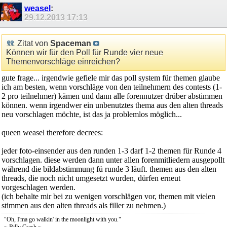
weasel
:
29.12.2013
17:13
Zitat von
Spaceman
Können wir für den Poll für Runde vier neue
Themenvorschläge einreichen?
gute frage... irgendwie gefiele mir das poll system für themen glaube
ich am besten, wenn vorschläge von den teilnehmern des contests (1-
2 pro teilnehmer) kämen und dann alle forennutzer drüber abstimmen
können. wenn irgendwer ein unbenutztes thema aus den alten threads
neu vorschlagen möchte, ist das ja problemlos möglich...
queen weasel therefore decrees:
jeder foto-einsender aus den runden 1-3 darf 1-2 themen für Runde 4
vorschlagen. diese werden dann unter allen forenmitliedern ausgepollt
während die bildabstimmung fü runde 3 läuft. themen aus den alten
threads, die noch nicht umgesetzt wurden, dürfen erneut
vorgeschlagen werden.
(ich behalte mir bei zu wenigen vorschlägen vor, themen mit vielen
stimmen aus den alten threads als filler zu nehmen.)
"Oh, I'ma go walkin' in the moonlight with you."