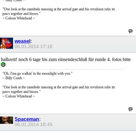
~ Billy Crash ~
"One look at the cannibals massing at the arrival gate and his revulsion rubs its
paws together and hisses."
~ Colson Whitehead ~
weasel
:
06.01.2014
17:18
halbzeit! noch 6 tage bis zum einsendeschluß für runde 4. fotos bitte
"Oh, I'ma go walkin' in the moonlight with you."
~ Billy Crash ~
"One look at the cannibals massing at the arrival gate and his revulsion rubs its
paws together and hisses."
~ Colson Whitehead ~
Spaceman
:
06.01.2014
18:45