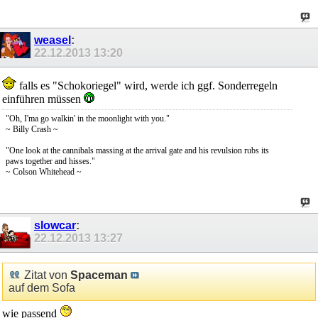
weasel
:
22.12.2013
13:20
falls es "Schokoriegel" wird, werde ich ggf. Sonderregeln
einführen müssen
"Oh, I'ma go walkin' in the moonlight with you."
~ Billy Crash ~
"One look at the cannibals massing at the arrival gate and his revulsion rubs its
paws together and hisses."
~ Colson Whitehead ~
slowcar
:
22.12.2013
13:27
Zitat von
Spaceman
auf dem Sofa
wie passend