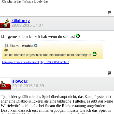
Oh what a day! What a lovely day!
killafonzy
:
29.09.2015
17:07
klar gerne sofern ich zeit hab wenn du sie hast
Zitat von
wisthler
Ich bin nämlich ungeschickt und bin trotzdem nicht hochbegabt.
http://spielersofa.de/attachment.php...794380&thumb=1
slowcar
:
29.10.2015
10:59
Tjo, leider gefällt mir das Spiel überhaupt nicht, das Kampfsystem ist
eher eine Diablo-Klickerei als eine taktische Tüftelei, es gibt gar keine
Würfelwürfe - ich habe bei Steam die Rückerstattung angefordert.
Dazu kam dass ich erst einmal ergoogeln musste wie ich das Spiel in