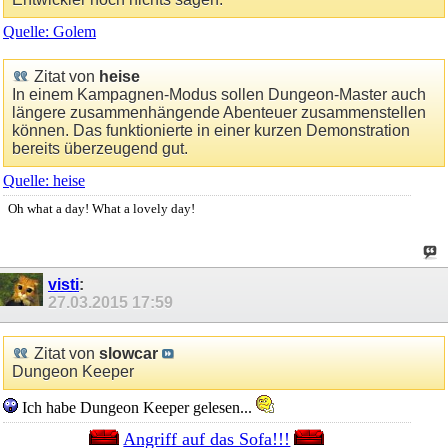
Quelle: Golem
Zitat von
heise
In einem Kampagnen-Modus sollen Dungeon-Master auch
längere zusammenhängende Abenteuer zusammenstellen
können. Das funktionierte in einer kurzen Demonstration
bereits überzeugend gut.
Quelle: heise
Oh what a day! What a lovely day!
visti
:
27.03.2015
17:59
Zitat von
slowcar
Dungeon Keeper
Ich habe Dungeon Keeper gelesen...
Angriff auf das Sofa!!!