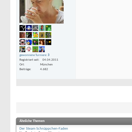
gewonnene Turniere:
3
Registriert seit
04.04.2011
Ort
München
Beiträge
4.682
Ähnliche Themen
Der Steam Schnäppchen-Faden