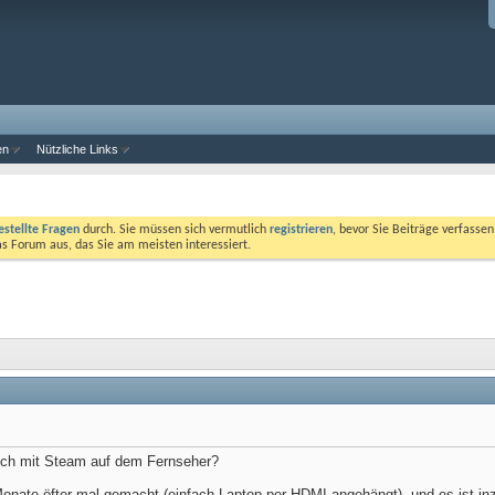
en
Nützliche Links
estellte Fragen
durch. Sie müssen sich vermutlich
registrieren
, bevor Sie Beiträge verfasse
das Forum aus, das Sie am meisten interessiert.
uch mit Steam auf dem Fernseher?
Monate öfter mal gemacht (einfach Laptop per HDMI angehängt), und es ist inz