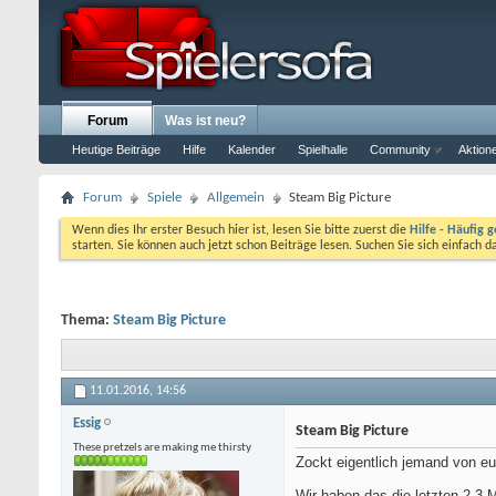
Forum
Was ist neu?
Heutige Beiträge
Hilfe
Kalender
Spielhalle
Community
Aktion
Forum
Spiele
Allgemein
Steam Big Picture
Wenn dies Ihr erster Besuch hier ist, lesen Sie bitte zuerst die
Hilfe - Häufig g
starten. Sie können auch jetzt schon Beiträge lesen. Suchen Sie sich einfach 
Thema:
Steam Big Picture
11.01.2016,
14:56
Essig
Steam Big Picture
These pretzels are making me thirsty
Zockt eigentlich jemand von e
Wir haben das die letzten 2-3 