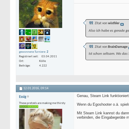
Zitat von
wisthler
Also ich habe es gerade g
Zitat von
BrainDamage
gewonnene Turniere:
2
Ist schon seltsam. Wo das 
Registriert seit
03.04.2011
Ort
Kölle
Beiträge
4.222
12.01.2016,
09:14
Genau, Steam Link funktionier
Essig
These pretzels are making me thirsty
Wenn du Egoshooter o.ä. spiel
Mit Steam Link kannst du dann
verbinden, die Eingabegeräte m