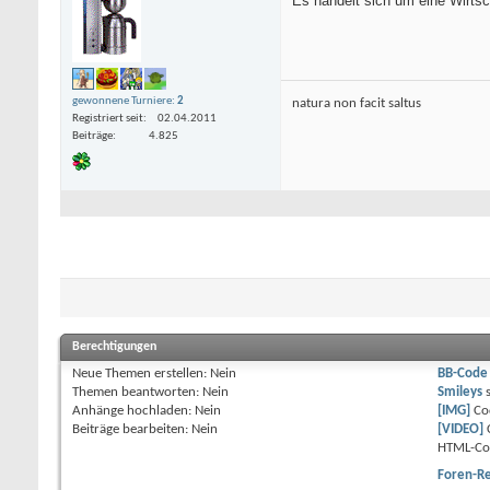
Es handelt sich um eine Wirtsc
gewonnene Turniere:
2
natura non facit saltus
Registriert seit
02.04.2011
Beiträge
4.825
Berechtigungen
Neue Themen erstellen:
Nein
BB-Code
Themen beantworten:
Nein
Smileys
Anhänge hochladen:
Nein
[IMG]
Co
Beiträge bearbeiten:
Nein
[VIDEO]
HTML-Co
Foren-R