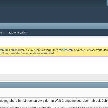
en
Nützliche Links
estellte Fragen
durch. Sie müssen sich vermutlich
registrieren
, bevor Sie Beiträge verfasse
das Forum aus, das Sie am meisten interessiert.
usgegraben. Ich bin schon ewig dort in Welt 2 angemeldet, aber hab seit Jahr