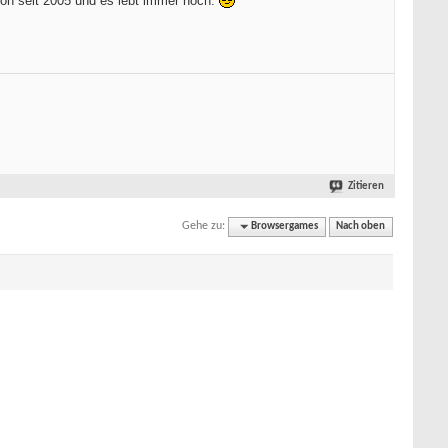
hon seit 2005 und es lebt immer noch.
Zitieren
Gehe zu:
Browsergames
Nach oben