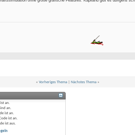
haftssimulation ohne große grafische Features. Kapiland gibt es übrigens sc
«
Vorheriges Thema
|
Nächstes Thema
»
ist
an
.
sind
an
.
de ist
an
.
Code ist
an
.
de ist
aus
.
egeln