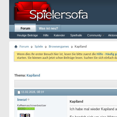
Forum
Was ist neu?
Heutige Beiträge
Hilfe
Kalender
Spielhalle
Community
Aktion
Forum
Spiele
Browsergames
Kapiland
Wenn dies Ihr erster Besuch hier ist, lesen Sie bitte zuerst die
Hilfe - Häufig g
starten. Sie können auch jetzt schon Beiträge lesen. Suchen Sie sich einfach 
Thema:
Kapiland
11.02.2026,
08:19
lowcut
Kapiland
Kaffeemaschinenbesitzer
Ich habe mal wieder Kapiland a