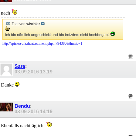
nach
Zitat von
wisthler
Ich bin nämlich ungeschickt und bin trotzdem nicht hochbegabt.
http://spielersofa.de/attachment.php...794380&thumb=1
Sare
:
03.09.2016
13:19
Danke
Bendu
:
03.09.2016
14:19
Ebenfalls nachträglich.