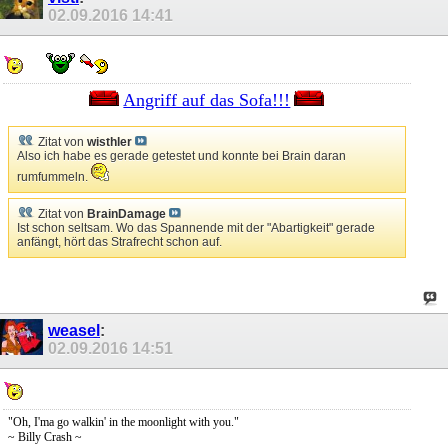
02.09.2016
14:41
Angriff auf das Sofa!!!
Zitat von
wisthler
Also ich habe es gerade getestet und konnte bei Brain daran
rumfummeln.
Zitat von
BrainDamage
Ist schon seltsam. Wo das Spannende mit der "Abartigkeit" gerade
anfängt, hört das Strafrecht schon auf.
weasel
:
02.09.2016
14:51
"Oh, I'ma go walkin' in the moonlight with you."
~ Billy Crash ~