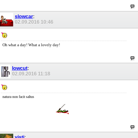
slowcar
:
02.09.2016
10:46
Oh what a day! What a lovely day!
lowcut
:
02.09.2016
11:18
natura non facit saltus
visti
: