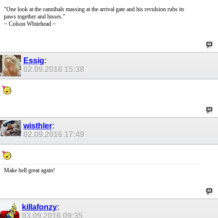
"One look at the cannibals massing at the arrival gate and his revulsion rubs its
paws together and hisses."
~ Colson Whitehead ~
Essig
:
02.09.2016
15:38
wisthler
:
02.09.2016
17:49
Make hell great again!
killafonzy
:
03.09.2016
09:35