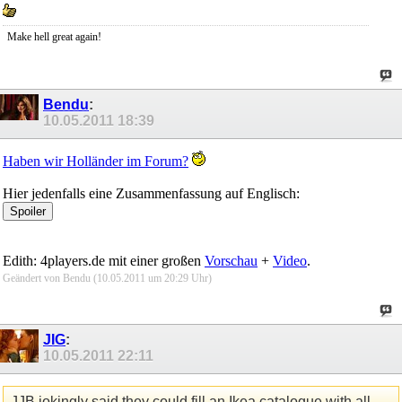
Make hell great again!
Bendu
:
10.05.2011
18:39
Haben wir Holländer im Forum?
Hier jedenfalls eine Zusammenfassung auf Englisch:
Edith: 4players.de mit einer großen
Vorschau
+
Video
.
Geändert von Bendu (10.05.2011 um
20:29
Uhr)
JIG
:
10.05.2011
22:11
JJB jokingly said they could fill an Ikea catalogue with all