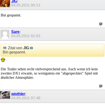
JIG
:
04.05.2011
00:13
Bin gespannt.
Sare
:
04.05.2011
02:03
Zitat von
JIG
Bin gespannt.
Die Trailer sehen recht vielversprechend aus. Auch wenn ich kein
zweites DX1 erwarte, so wenigstens ein "abgespecktes" Spiel mit
ähnlicher Atmosphäre.
wisthler
:
04.05.2011
07:48