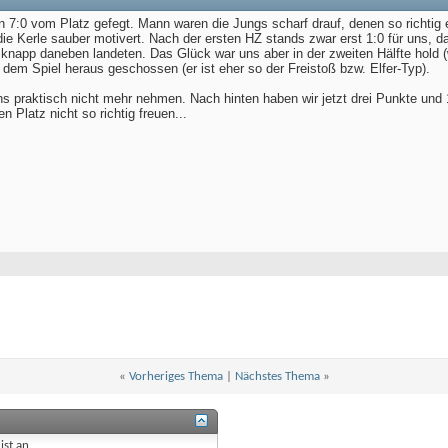
n 7:0 vom Platz gefegt. Mann waren die Jungs scharf drauf, denen so richtig
e Kerle sauber motivert. Nach der ersten HZ stands zwar erst 1:0 für uns, da
 knapp daneben landeten. Das Glück war uns aber in der zweiten Hälfte hold 
dem Spiel heraus geschossen (er ist eher so der Freistoß bzw. Elfer-Typ).
 praktisch nicht mehr nehmen. Nach hinten haben wir jetzt drei Punkte und 
n Platz nicht so richtig freuen...
«
Vorheriges Thema
|
Nächstes Thema
»
ist
an
.