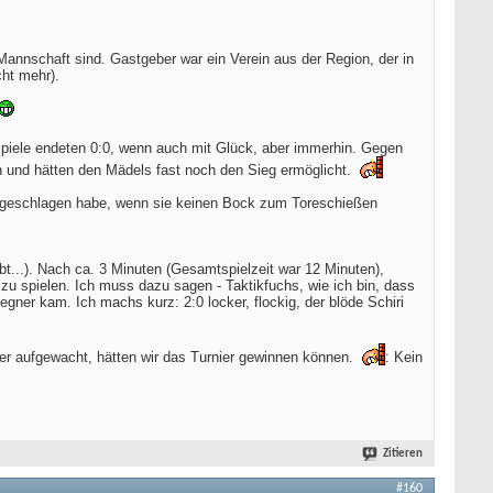
 Mannschaft sind. Gastgeber war ein Verein aus der Region, der in
cht mehr).
Spiele endeten 0:0, wenn auch mit Glück, aber immerhin. Gegen
n und hätten den Mädels fast noch den Sieg ermöglicht.
vorgeschlagen habe, wenn sie keinen Bock zum Toreschießen
t...). Nach ca. 3 Minuten (Gesamtspielzeit war 12 Minuten),
spielen. Ich muss dazu sagen - Taktikfuchs, wie ich bin, dass
egner kam. Ich machs kurz: 2:0 locker, flockig, der blöde Schiri
her aufgewacht, hätten wir das Turnier gewinnen können.
: Kein
Zitieren
#160