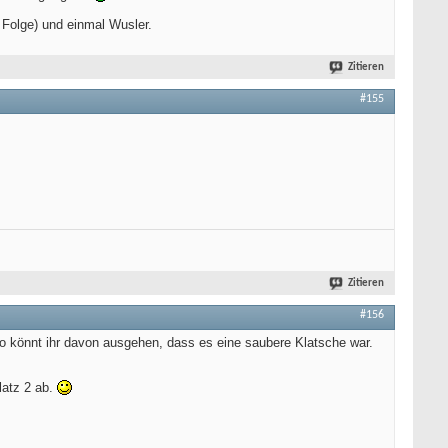
n Folge) und einmal Wusler.
Zitieren
#155
Zitieren
#156
also könnt ihr davon ausgehen, dass es eine saubere Klatsche war.
latz 2 ab.