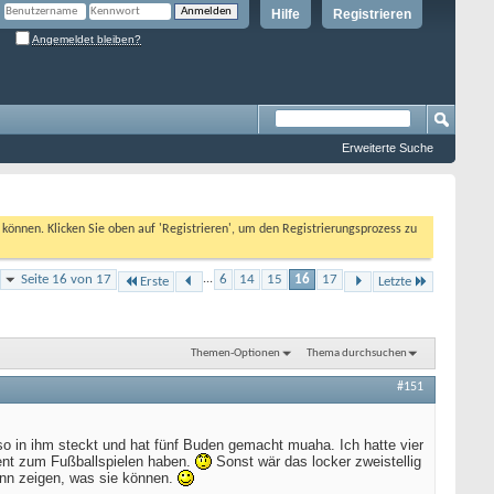
Hilfe
Registrieren
Angemeldet bleiben?
Erweiterte Suche
n können. Klicken Sie oben auf 'Registrieren', um den Registrierungsprozess zu
Seite 16 von 17
...
6
14
15
16
17
Erste
Letzte
Themen-Optionen
Thema durchsuchen
#151
o in ihm steckt und hat fünf Buden gemacht muaha. Ich hatte vier
lent zum Fußballspielen haben.
Sonst wär das locker zweistellig
ann zeigen, was sie können.