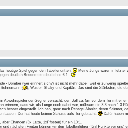
das heutige Spiel gegen den Tabellendritten.
Meine Jungs waren in letzter Z
egen deutlich Bessere ein deutliches 6:1.
de - Bomber (wer erinnert sich?) ist nicht mehr dabei, weil er zu wenig spiel
r, Sohnemann (
), Wusler, Shaky und Kapitän. Das sind die Stärksten, die d
 Ein Abwehrspieler der Gegner versucht, den Ball ca. 5m vor dem Tor mit eine
 erinnern, dass wir, als Lunge noch dabei war, mühsam ein 3:3 nach 1:3 Rüc
isch besser eingestellt. Ich hab, ganz nach Rehagel-Manier, deren Stürmer, de
 lassen. Der hat heute keinen Schuss aufs Tor gebracht.
Dafür haben me
aber Chancen (3x Latte, 1xPfosten) für ein 10:1.
er und nächsten Freitag können wir den Tabellenführer (fünf Punkte vor uns) e