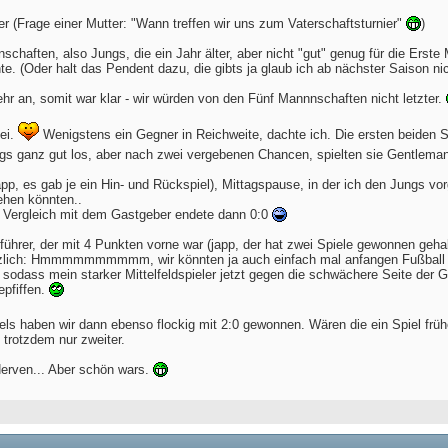
er (Frage einer Mutter: "Wann treffen wir uns zum Vaterschaftsturnier"
)
chaften, also Jungs, die ein Jahr älter, aber nicht "gut" genug für die Erste
e. (Oder halt das Pendent dazu, die gibts ja glaub ich ab nächster Saison ni
mehr an, somit war klar - wir würden von den Fünf Mannnschaften nicht letzter.
ei.
Wenigstens ein Gegner in Reichweite, dachte ich. Die ersten beiden 
ngs ganz gut los, aber nach zwei vergebenen Chancen, spielten sie Gentlema
app, es gab je ein Hin- und Rückspiel), Mittagspause, in der ich den Jungs 
ehen könnten..
te Vergleich mit dem Gastgeber endete dann 0:0
ührer, der mit 4 Punkten vorne war (japp, der hat zwei Spiele gewonnen gehab
zlich: Hmmmmmmmmmm, wir könnten ja auch einfach mal anfangen Fußball zu 
sodass mein starker Mittelfeldspieler jetzt gegen die schwächere Seite der G
epfiffen.
els haben wir dann ebenso flockig mit 2:0 gewonnen. Wären die ein Spiel frü
 trotzdem nur zweiter.
 Nerven... Aber schön wars.