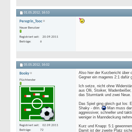
01.05.2012,
16:53
Peregrin_Tooc
Neuer Benutzer
Registriert seit
20.09.2011
Beiträge
6
05.05.2012,
16:02
Also hier der Kurzbericht über 
Booky
Gegner ein mageres 2:1 dafür g
Flüchtender
Ich setze, nicht ohne Widerstän
aus Olli, Stoiker, Wadenbeiße
das Sturmtank und zwei Neue.
Das Spiel ging gleich gut los:
Shaky - drin.
Man muss daran
aggressiver, schneller und takt
weniger in Manndeckung nehmen
Kurz und Knapp: 5:1 gewonnen, 
Registriert seit
02.09.2011
Damit ist der zweite Platz sich
Beiträge
72