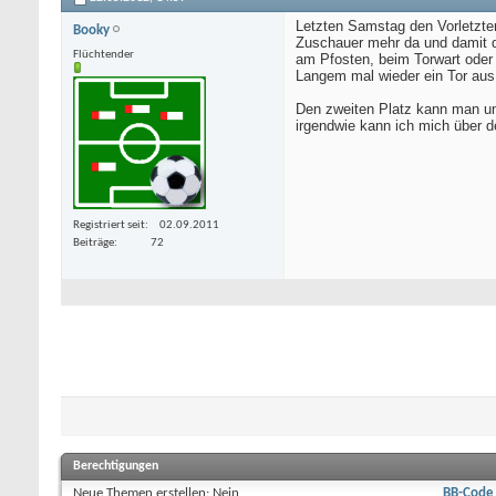
Letzten Samstag den Vorletzte
Booky
Zuschauer mehr da und damit di
Flüchtender
am Pfosten, beim Torwart oder
Langem mal wieder ein Tor aus 
Den zweiten Platz kann man uns
irgendwie kann ich mich über de
Registriert seit
02.09.2011
Beiträge
72
Berechtigungen
Neue Themen erstellen:
Nein
BB-Code