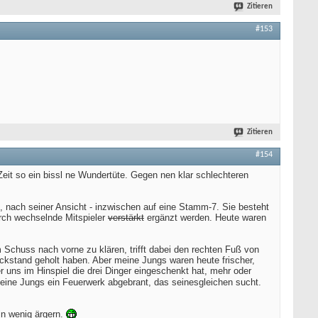
Zitieren
#153
Zitieren
#154
eit so ein bissl ne Wundertüte. Gegen nen klar schlechteren
te, nach seiner Ansicht - inzwischen auf eine Stamm-7. Sie besteht
urch wechselnde Mitspieler
verstärkt
ergänzt werden. Heute waren
m Schuss nach vorne zu klären, trifft dabei den rechten Fuß von
kstand geholt haben. Aber meine Jungs waren heute frischer,
r uns im Hinspiel die drei Dinger eingeschenkt hat, mehr oder
ine Jungs ein Feuerwerk abgebrant, das seinesgleichen sucht.
in wenig ärgern.