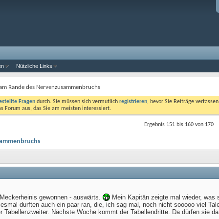
en
Nützliche Links
er am Rande des Nervenzusammenbruchs
estellte Fragen
durch. Sie müssen sich vermutlich
registrieren
, bevor Sie Beiträge verfasse
das Forum aus, das Sie am meisten interessiert.
Ergebnis 151 bis 160 von 170
usammenbruchs
 Meckerheinis gewonnen - auswärts.
Mein Kapitän zeigte mal wieder, was s
esmal durften auch ein paar ran, die, ich sag mal, noch nicht sooooo viel Ta
r Tabellenzweiter. Nächste Woche kommt der Tabellendritte. Da dürfen sie d