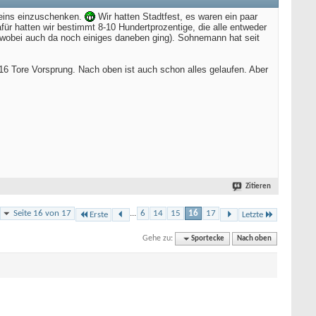
 eins einzuschenken.
Wir hatten Stadtfest, es waren ein paar
für hatten wir bestimmt 8-10 Hundertprozentige, die alle entweder
(wobei auch da noch einiges daneben ging). Sohnemann hat seit
16 Tore Vorsprung. Nach oben ist auch schon alles gelaufen. Aber
Zitieren
Seite 16 von 17
...
6
14
15
16
17
Erste
Letzte
Gehe zu:
Sportecke
Nach oben