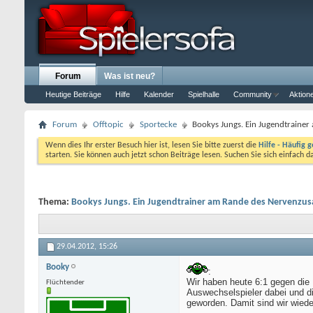
Forum
Was ist neu?
Heutige Beiträge
Hilfe
Kalender
Spielhalle
Community
Aktion
Forum
Offtopic
Sportecke
Bookys Jungs. Ein Jugendtrain
Wenn dies Ihr erster Besuch hier ist, lesen Sie bitte zuerst die
Hilfe - Häufig g
starten. Sie können auch jetzt schon Beiträge lesen. Suchen Sie sich einfach 
Thema:
Bookys Jungs. Ein Jugendtrainer am Rande des Nervenz
29.04.2012,
15:26
Booky
:
Wir haben heute 6:1 gegen die
Flüchtender
Auswechselspieler dabei und di
geworden. Damit sind wir wiede