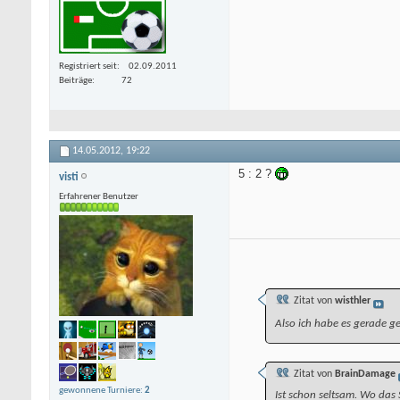
Registriert seit
02.09.2011
Beiträge
72
14.05.2012,
19:22
5 : 2 ?
visti
Erfahrener Benutzer
Zitat von
wisthler
Also ich habe es gerade g
Zitat von
BrainDamage
gewonnene Turniere:
2
Ist schon seltsam. Wo das 