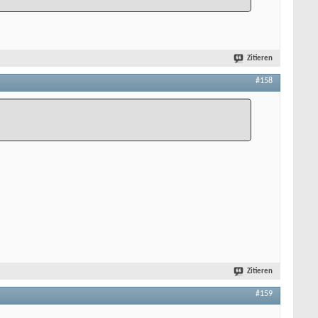
Zitieren
#158
Zitieren
#159