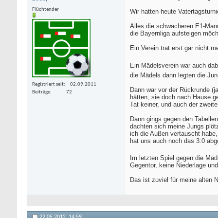
Flüchtender
Wir hatten heute Vatertagsturni
Alles die schwächeren E1-Manns
die Bayernliga aufsteigen möcht
Ein Verein trat erst gar nicht 
Ein Mädelsverein war auch dab
die Mädels dann legten die Ju
Registriert seit
02.09.2011
Dann war vor der Rückrunde (j
Beiträge
72
hätten, sie doch nach Hause g
Tat keiner, und auch der zwei
Dann gings gegen den Tabellenf
dachten sich meine Jungs plöt
ich die Außen vertauscht habe, 
hat uns auch noch das 3:0 abg
Im letzten Spiel gegen die Mäd
Gegentor, keine Niederlage und
Das ist zuviel für meine alten
22.05.2012,
14:59