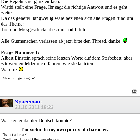
Die Regeln sind ganz einfach:
Wisthi stellt eine Frage, Ihr sagt die richtige Antwort und es geht
weiter.
Da das generell langweilig wäre beziehen sich alle Fragen rund um
das Thema:
Tod und Missgeschicke die zum Tod führten.
Alle Gutmenschen verlassen ab jetzt bitte den Thread, danke.
Frage Nummer 1:
Albert Einstein sprach seine letzten Worte auf dem Sterbebett, aber
wir werden leider nie erfahren, wie sie lauteten.
Warum?
Make hell great again!
Spaceman
:
21.10.2011
18:23
War keiner da, der Deutsch konnte?
I'm victim to my own purity of character.
"Is that a threat?"
"Well, yes! I thought that was obvious..."