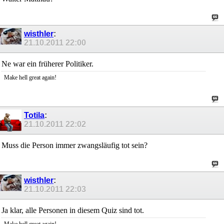
wisthler
:
21.10.2011
22:00
Ne war ein früherer Politiker.
Make hell great again!
Totila
:
21.10.2011
22:02
Muss die Person immer zwangsläufig tot sein?
wisthler
:
21.10.2011
22:03
Ja klar, alle Personen in diesem Quiz sind tot.