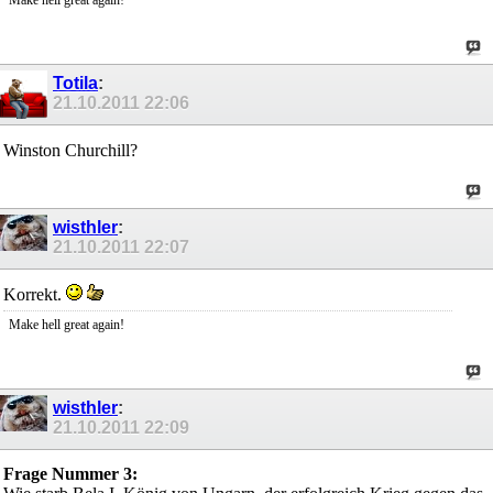
Make hell great again!
Totila
:
21.10.2011
22:06
Winston Churchill?
wisthler
:
21.10.2011
22:07
Korrekt.
Make hell great again!
wisthler
:
21.10.2011
22:09
Frage Nummer 3: