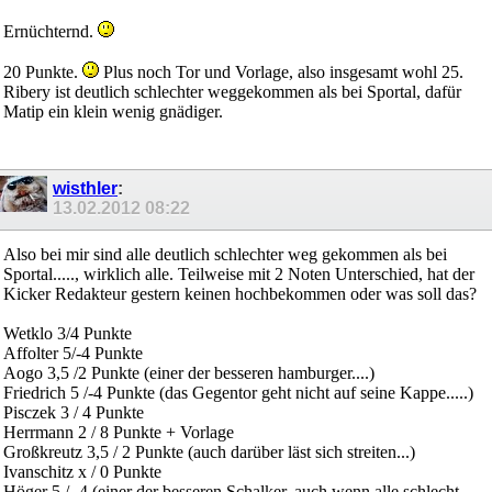
Ernüchternd.
20 Punkte.
Plus noch Tor und Vorlage, also insgesamt wohl 25.
Ribery ist deutlich schlechter weggekommen als bei Sportal, dafür
Matip ein klein wenig gnädiger.
wisthler
:
13.02.2012
08:22
Also bei mir sind alle deutlich schlechter weg gekommen als bei
Sportal....., wirklich alle. Teilweise mit 2 Noten Unterschied, hat der
Kicker Redakteur gestern keinen hochbekommen oder was soll das?
Wetklo 3/4 Punkte
Affolter 5/-4 Punkte
Aogo 3,5 /2 Punkte (einer der besseren hamburger....)
Friedrich 5 /-4 Punkte (das Gegentor geht nicht auf seine Kappe.....)
Pisczek 3 / 4 Punkte
Herrmann 2 / 8 Punkte + Vorlage
Großkreutz 3,5 / 2 Punkte (auch darüber läst sich streiten...)
Ivanschitz x / 0 Punkte
Höger 5 / -4 (einer der besseren Schalker, auch wenn alle schlecht