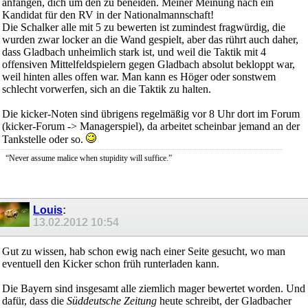
anfangen, dich um den zu beneiden. Meiner Meinung nach ein
Kandidat für den RV in der Nationalmannschaft!
Die Schalker alle mit 5 zu bewerten ist zumindest fragwürdig, die
wurden zwar locker an die Wand gespielt, aber das rührt auch daher,
dass Gladbach unheimlich stark ist, und weil die Taktik mit 4
offensiven Mittelfeldspielern gegen Gladbach absolut bekloppt war,
weil hinten alles offen war. Man kann es Höger oder sonstwem
schlecht vorwerfen, sich an die Taktik zu halten.
Die kicker-Noten sind übrigens regelmäßig vor 8 Uhr dort im Forum
(kicker-Forum -> Managerspiel), da arbeitet scheinbar jemand an der
Tankstelle oder so.
“Never assume malice when stupidity will suffice.”
Louis
:
13.02.2012
10:54
Gut zu wissen, hab schon ewig nach einer Seite gesucht, wo man
eventuell den Kicker schon früh runterladen kann.
Die Bayern sind insgesamt alle ziemlich mager bewertet worden. Und
dafür, dass die
Süddeutsche Zeitung
heute schreibt, der Gladbacher