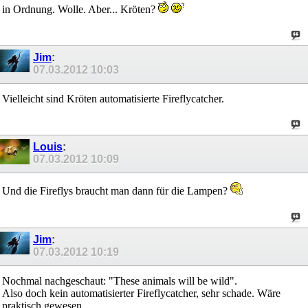
in Ordnung. Wolle. Aber... Kröten?
Jim
:
07.03.2012
10:03
Vielleicht sind Kröten automatisierte Fireflycatcher.
Louis
:
07.03.2012
10:09
Und die Fireflys braucht man dann für die Lampen?
Jim
:
07.03.2012
10:19
Nochmal nachgeschaut: "These animals will be wild".
Also doch kein automatisierter Fireflycatcher, sehr schade. Wäre
praktisch gewesen.