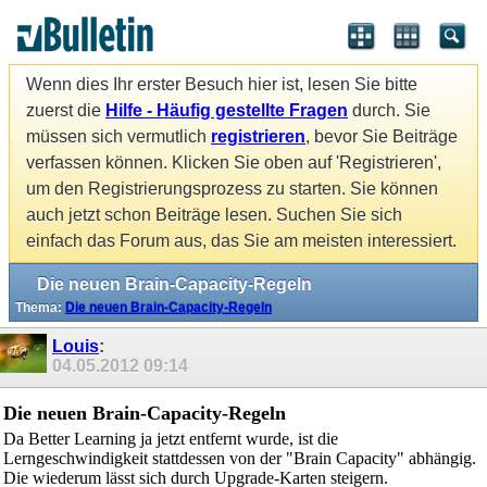
Wenn dies Ihr erster Besuch hier ist, lesen Sie bitte
zuerst die
Hilfe - Häufig gestellte Fragen
durch. Sie
müssen sich vermutlich
registrieren
, bevor Sie Beiträge
verfassen können. Klicken Sie oben auf 'Registrieren',
um den Registrierungsprozess zu starten. Sie können
auch jetzt schon Beiträge lesen. Suchen Sie sich
einfach das Forum aus, das Sie am meisten interessiert.
Die neuen Brain-Capacity-Regeln
Thema:
Die neuen Brain-Capacity-Regeln
Louis
:
04.05.2012
09:14
Die neuen Brain-Capacity-Regeln
Da Better Learning ja jetzt entfernt wurde, ist die
Lerngeschwindigkeit stattdessen von der "Brain Capacity" abhängig.
Die wiederum lässt sich durch Upgrade-Karten steigern.