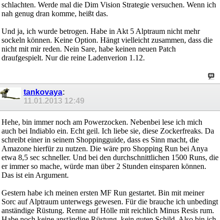
schlachten. Werde mal die Dim Vision Strategie versuchen. Wenn ich
nah genug dran komme, heißt das.
Und ja, ich wurde betrogen. Habe in Akt 5 Alptraum nicht mehr
sockeln können. Keine Option. Hängt vielleicht zusammen, dass die
nicht mit mir reden. Nein Sare, habe keinen neuen Patch
draufgespielt. Nur die reine Ladenverion 1.12.
tankovaya
:
11.01.2013
12:49
Hehe, bin immer noch am Powerzocken. Nebenbei lese ich mich
auch bei Indiablo ein. Echt geil. Ich liebe sie, diese Zockerfreaks. Da
schreibt einer in seinem Shoppingguide, dass es Sinn macht, die
Amazone hierfür zu nutzen. Die wäre pro Shopping Run bei Anya
etwa 8,5 sec schneller. Und bei den durchschnittlichen 1500 Runs, die
er immer so mache, würde man über 2 Stunden einsparen können.
Das ist ein Argument.
Gestern habe ich meinen ersten MF Run gestartet. Bin mit meiner
Sorc auf Alptraum unterwegs gewesen. Für die brauche ich unbedingt
anständige Rüstung. Renne auf Hölle mit reichlich Minus Resis rum.
Habe noch keine anständige Rüstung, kein guten Schild. Also bin ich