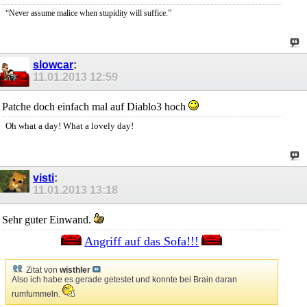
“Never assume malice when stupidity will suffice.”
slowcar
:
11.01.2013
12:59
Patche doch einfach mal auf Diablo3 hoch
Oh what a day! What a lovely day!
visti
:
11.01.2013
13:18
Sehr guter Einwand.
Angriff auf das Sofa!!!
Zitat von
wisthler
Also ich habe es gerade getestet und konnte bei Brain daran
rumfummeln.