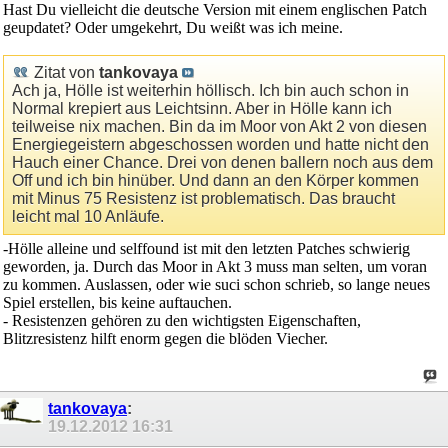
Hast Du vielleicht die deutsche Version mit einem englischen Patch
geupdatet? Oder umgekehrt, Du weißt was ich meine.
Zitat von
tankovaya
Ach ja, Hölle ist weiterhin höllisch. Ich bin auch schon in
Normal krepiert aus Leichtsinn. Aber in Hölle kann ich
teilweise nix machen. Bin da im Moor von Akt 2 von diesen
Energiegeistern abgeschossen worden und hatte nicht den
Hauch einer Chance. Drei von denen ballern noch aus dem
Off und ich bin hinüber. Und dann an den Körper kommen
mit Minus 75 Resistenz ist problematisch. Das braucht
leicht mal 10 Anläufe.
-Hölle alleine und selffound ist mit den letzten Patches schwierig
geworden, ja. Durch das Moor in Akt 3 muss man selten, um voran
zu kommen. Auslassen, oder wie suci schon schrieb, so lange neues
Spiel erstellen, bis keine auftauchen.
- Resistenzen gehören zu den wichtigsten Eigenschaften,
Blitzresistenz hilft enorm gegen die blöden Viecher.
tankovaya
:
19.12.2012
16:31