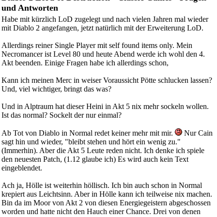
und Antworten
Habe mit kürzlich LoD zugelegt und nach vielen Jahren mal wieder
mit Diablo 2 angefangen, jetzt natürlich mit der Erweiterung LoD.
Allerdings reiner Single Player mit self found items only. Mein
Necromancer ist Level 80 und heute Abend werde ich wohl den 4.
Akt beenden. Einige Fragen habe ich allerdings schon,
Kann ich meinen Merc in weiser Voraussicht Pötte schlucken lassen?
Und, viel wichtiger, bringt das was?
Und in Alptraum hat dieser Heini in Akt 5 nix mehr sockeln wollen.
Ist das normal? Sockelt der nur einmal?
Ab Tot von Diablo in Normal redet keiner mehr mit mir.
Nur Cain
sagt hin und wieder, "bleibt stehen und hört ein wenig zu."
(Immerhin). Aber die Akt 5 Leute reden nicht. Ich denke ich spiele
den neuesten Patch, (1.12 glaube ich) Es wird auch kein Text
eingeblendet.
Ach ja, Hölle ist weiterhin höllisch. Ich bin auch schon in Normal
krepiert aus Leichtsinn. Aber in Hölle kann ich teilweise nix machen.
Bin da im Moor von Akt 2 von diesen Energiegeistern abgeschossen
worden und hatte nicht den Hauch einer Chance. Drei von denen