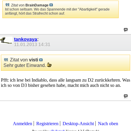
Zitat von
BrainDamage
Ist schon seltsam. Wo das Spannende mit der "Abartigkeit" gerade
anfängt, hört das Strafrecht schon auf.
tankovaya
:
11.01.2013
14:31
Zitat von
visti
Sehr guter Einwand.
Pfft: ich lese bei Indiablo, dass alle langsam zu D2 zurückkehren. Was
ich so von D3 bisher gesehen habe, macht mich auch nicht so an.
Anmelden
Registrieren
Desktop-Ansicht
Nach oben