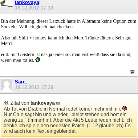
tankovaya
:
18.12.2012
17:10
Bin der Meinung, dieser Larzuck hatte in Albtraum keine Option zum
Sockeln. Will ich gleich mal checken.
Also mit Shift + hotkey kann ich den Merc Tränke füttern. Sehr gut.
Merci.
edit: mit Geistern ist das ja leider so, man erst weiß dass sie da sind,
wenn man tot ist.
Sare
:
18.12.2012
17:29
Zitat von
tankovaya
Ab Tot von Diablo in Normal redet keiner mehr mit mir.
Nur Cain sagt hin und wieder, "bleibt stehen und hört ein
wenig zu." (Immerhin). Aber die Akt 5 Leute reden nicht. Ich
denke ich spiele den neuesten Patch, (1.12 glaube ich) Es
wird auch kein Text eingeblendet.